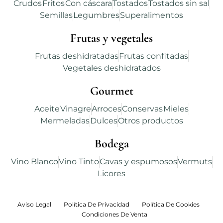
Crudos
Fritos
Con cáscara
Tostados
Tostados sin sal
Semillas
Legumbres
Superalimentos
Frutas y vegetales
Frutas deshidratadas
Frutas confitadas
Vegetales deshidratados
Gourmet
Aceite
Vinagre
Arroces
Conservas
Mieles
Mermeladas
Dulces
Otros productos
Bodega
Vino Blanco
Vino Tinto
Cavas y espumosos
Vermuts
Licores
Aviso Legal
Política De Privacidad
Política De Cookies
Condiciones De Venta